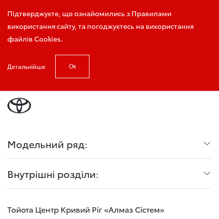
Запис на тест-драйв
Підтверджуєте, що ознайомились з Правилами
використання сайту, та погоджуєтесь на використання
файлів Cookies.
Детальнійше
Ок
Головна
TradePage
Модельний ряд:
Внутрішні розділи:
Тойота Центр Кривий Ріг «Алмаз Сістем»