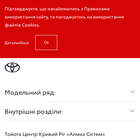
Запис на тест-драйв
Підтверджуєте, що ознайомились з Правилами
використання сайту, та погоджуєтесь на використання
файлів Cookies.
Детальнійше
Ок
Головна
PrivacyPage
Модельний ряд:
Внутрішні розділи:
Тойота Центр Кривий Ріг «Алмаз Сістем»