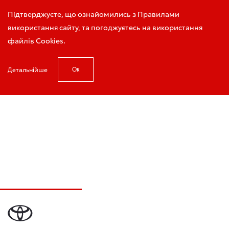
Запис на тест-драйв
Підтверджуєте, що ознайомились з Правилами
використання сайту, та погоджуєтесь на використання
файлів Cookies.
Детальнійше
Ок
Головна
Запис на онлайн консультацію