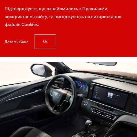
Запис на тест-драйв
Підтверджуєте, що ознайомились з Правилами
використання сайту, та погоджуєтесь на використання
файлів Cookies.
Детальнійше
Ок
Головна
Акції сервісу