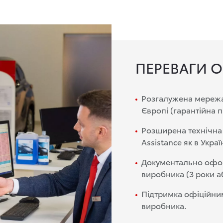
ПЕРЕВАГИ О
Розгалужена мережа с
Європі (гарантійна п
Розширена технічна 
Assistance як в Україн
Документально офор
виробника (3 роки аб
Підтримка офіційни
виробника.