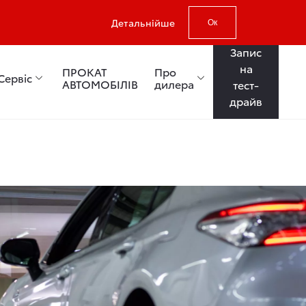
Детальнійше
Ок
Запис
на
ПРОКАТ
Про
Сервіс
АВТОМОБІЛІВ
дилера
тест-
драйв