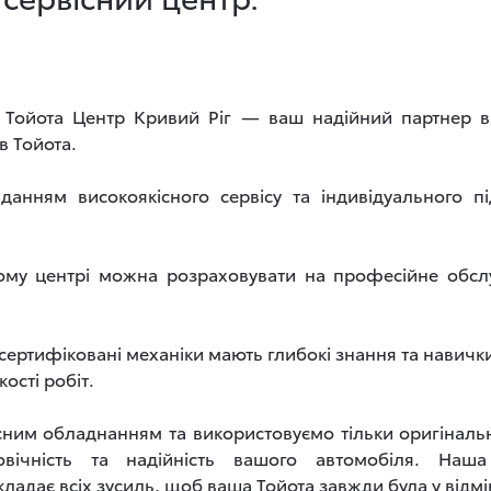
 Тойота Центр Кривий Ріг — ваш надійний партнер в 
в Тойота.
анням високоякісного сервісу та індивідуального п
ому центрі можна розраховувати на професійне обсл
 сертифіковані механіки мають глибокі знання та навич
ості робіт.
ним обладнанням та використовуємо тільки оригіналь
говічність та надійність вашого автомобіля. Наш
кладає всіх зусиль, щоб ваша Тойота завжди була у відмі