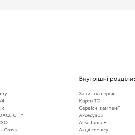
Внутрішні розділи
mry
Запис на сервіс
V4
Карти ТО
ux
Сервісні кампанії
OACE CITY
Аксесуари
RSO
Assistance+
is Cross
Акції сервісу