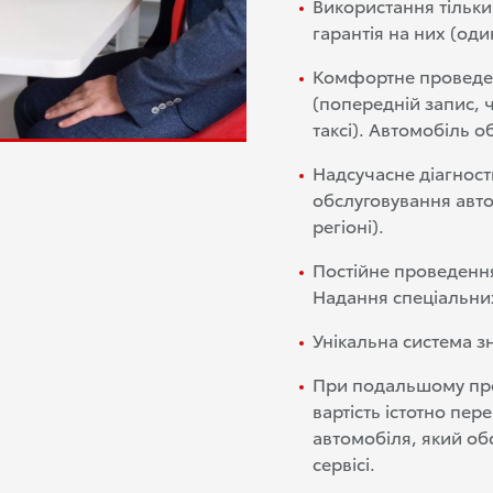
Використання тільки
гарантія на них (оди
Комфортне проведен
(попередній запис, ч
таксі). Автомобіль о
Надсучасне діагнос
обслуговування авт
регіоні).
Постійне проведення
Надання спеціальни
Унікальна система зн
При подальшому про
вартість істотно пер
автомобіля, який об
сервісі.