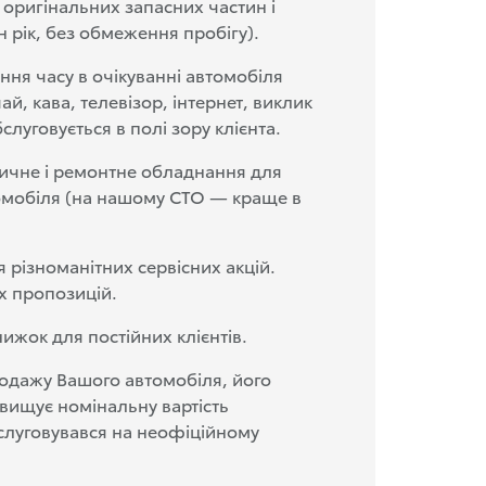
 оригінальних запасних частин і
н рік, без обмеження пробігу).
ня часу в очікуванні автомобіля
ай, кава, телевізор, інтернет, виклик
бслуговується в полі зору клієнта.
тичне і ремонтне обладнання для
омобіля (на нашому СТО — краще в
 різноманітних сервісних акцій.
х пропозицій.
ижок для постійних клієнтів.
дажу Вашого автомобіля, його
евищує номінальну вартість
слуговувався на неофіційному