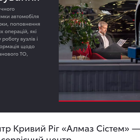
ічного
имки автомобіля
ірки, поповнення
х операцій, які
 роботу вузлів і
формація щодо
ланового ТО,
тр Кривий Ріг «Алмаз Сістем» 
сервісний центр.