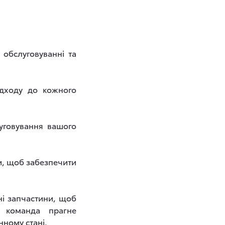
обслуговуванні та
ідходу до кожного
уговування вашого
ки, щоб забезпечити
ні запчастини, щоб
а команда прагне
нному стані.