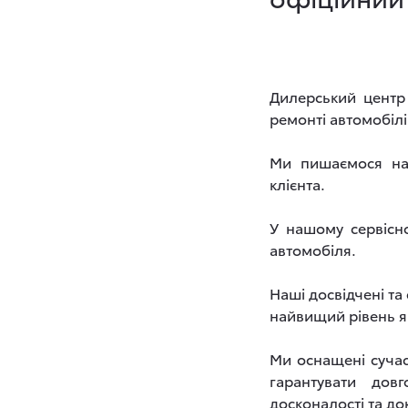
Дилерський центр
ремонті автомобілі
Ми пишаємося над
клієнта.
У нашому сервісн
автомобіля.
Наші досвідчені та
найвищий рівень як
Ми оснащені сучас
гарантувати дов
досконалості та до