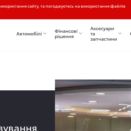
користання сайту, та погоджуєтесь на використання файлів
Аксесуари
Фінансові
Автомобілі
та
рішення
запчастини
вування