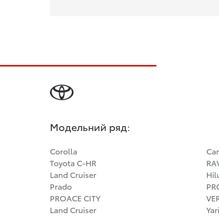
Модельний ряд:
Corolla
Ca
Toyota C-HR
RA
Land Cruiser
Hil
Prado
PR
PROACE CITY
VE
Land Cruiser
Yar