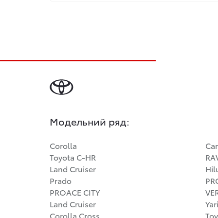
Модельний ряд:
Corolla
Ca
Toyota C-HR
RA
Land Cruiser
Hil
Prado
PR
PROACE CITY
VE
Land Cruiser
Yar
Corolla Cross
Toy