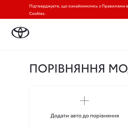
Підтверджуєте, що ознайомились з Правилами ви
0 800 33 14 20
+380 56 404 55 00
Cookies.
Головна
Порівняння моделей Toyota
ПОРІВНЯННЯ МО
Додати авто до порівняння