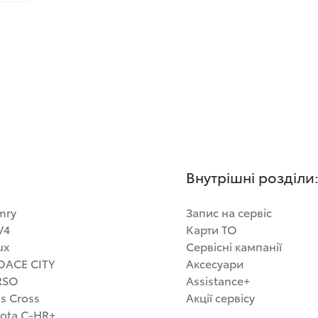
Внутрішні розділи
mry
Запис на сервіс
V4
Карти ТО
ux
Сервісні кампанії
OACE CITY
Аксесуари
RSO
Assistance+
is Cross
Акції сервісу
ota C-HR+