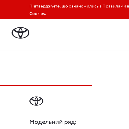
Підтверджуєте, що ознайомились з Правилами ви
0 800 33 14 20
+380 56 404 55 00
Cookies.
Головна
Автомобілі в наявності
Модельний ряд: