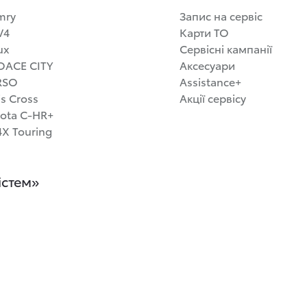
mry
Запис на сервіс
V4
Карти ТО
ux
Сервісні кампанії
OACE CITY
Аксесуари
RSO
Assistance+
is Cross
Акції сервісу
ota C-HR+
X Touring
істем»