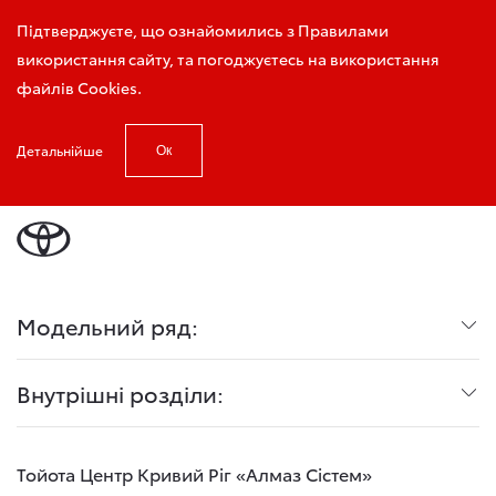
Запис на тест-драйв
Підтверджуєте, що ознайомились з Правилами
використання сайту, та погоджуєтесь на використання
файлів Cookies.
Детальнійше
Ок
Головна
ConsultantPage
Модельний ряд:
Внутрішні розділи:
Тойота Центр Кривий Ріг «Алмаз Сістем»