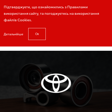
Запис на тест-драйв
Підтверджуєте, що ознайомились з Правилами
використання сайту, та погоджуєтесь на використання
файлів Cookies.
Детальнійше
Ок
Головна
Новини