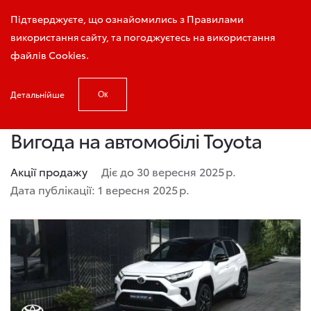
Запис на тест-драйв
Підтверджуєте, що ознайомились з Правилами
використання сайту, та погоджуєтесь на використання
файлів Cookies.
Детальнійше
Ок
Головна
Новини
Вигода на автомобілі Toyota
Вигода на автомобілі Toyota
Акції продажу
Діє до 30 вересня 2025 р.
Дата публікації: 1 вересня 2025 р.