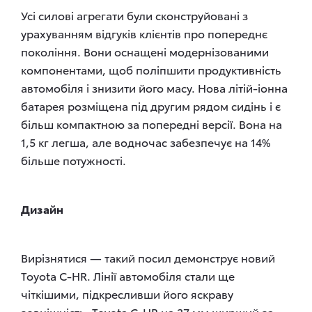
Усі силові агрегати були сконструйовані з
урахуванням відгуків клієнтів про попереднє
покоління. Вони оснащені модернізованими
компонентами, щоб поліпшити продуктивність
автомобіля і знизити його масу. Нова літій-іонна
батарея розміщена під другим рядом сидінь і є
більш компактною за попередні версії. Вона на
1,5 кг легша, але водночас забезпечує на 14%
більше потужності.
Дизайн
Вирізнятися — такий посил демонструє новий
Toyota C-HR. Лінії автомобіля стали ще
чіткішими, підкресливши його яскраву
зовнішність. Toyota C-HR на 37 мм ширший за