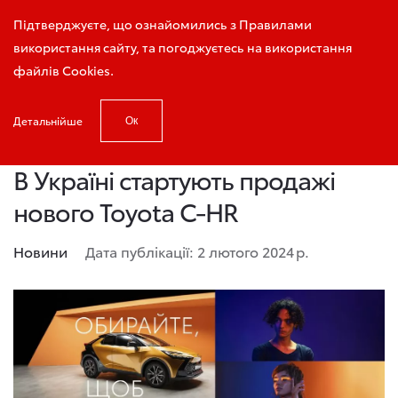
Запис на тест-драйв
Підтверджуєте, що ознайомились з Правилами
використання сайту, та погоджуєтесь на використання
файлів Cookies.
Детальнійше
Ок
Головна
Новини
В Україні стартують продажі нового Toyota C
В Україні стартують продажі
нового Toyota C-HR
Новини
Дата публікації: 2 лютого 2024 р.