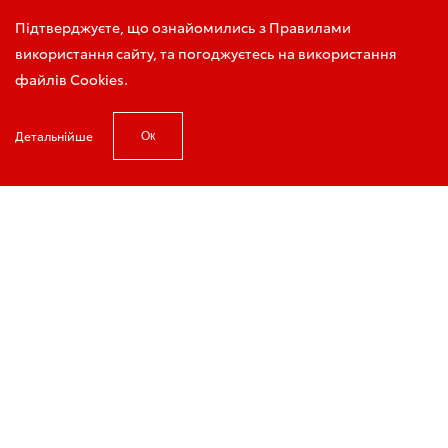
Запис на тест-драйв
Підтверджуєте, що ознайомились з Правилами
використання сайту, та погоджуєтесь на використання
файлів Cookies.
Детальнійше
Ок
Головна
Колектив та контакти