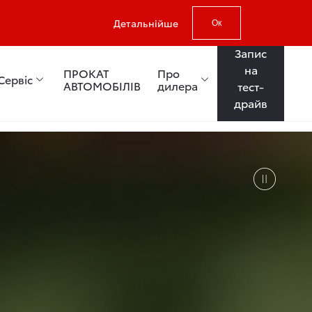
Детальнійше
Ок
Запис
на
ПРОКАТ
Про
Сервіс
АВТОМОБІЛІВ
дилера
тест-
драйв