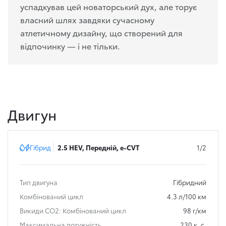
успадкував цей новаторський дух, але торує
власний шлях завдяки сучасному
атлетичному дизайну, що створений для
відпочинку — і не тільки.
Двигун
Гібрид
2.5 HEV, Передній, e-CVT
1/2
Тип двигуна
Гібридний
Комбінований цикл
4.3 л/100 км
Викиди СО2: Комбінований цикл
98 г/км
Максимальна потужність
230 к. с.