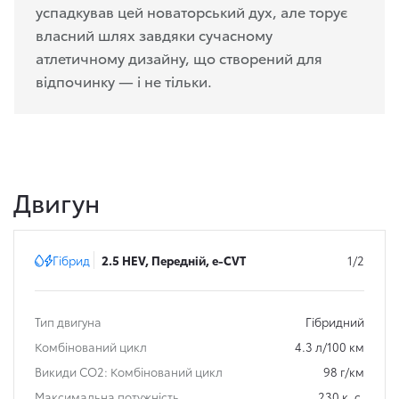
успадкував цей новаторський дух, але торує
власний шлях завдяки сучасному
атлетичному дизайну, що створений для
відпочинку — і не тільки.
Двигун
Гібрид
2.5 HEV, Передній, e-CVT
1/2
Тип двигуна
Гібридний
Комбінований цикл
4.3 л/100 км
Викиди СО2: Комбінований цикл
98 г/км
Максимальна потужність
230 к. с.