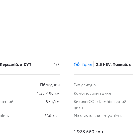
 Передній, e-CVT
1/2
Гібрид
2.5 HEV, Повний, e
Гібридний
Тип двигуна
4.3 л/100 км
Комбінований цикл
нований
98 г/км
Викиди СО2: Комбінований
цикл
ність
230 к. с.
Максимальна потужність
1 978 560 грн