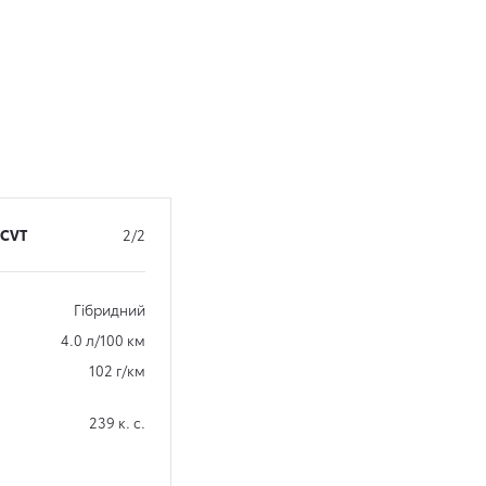
-CVT
2/2
Гібридний
4.0 л/100 км
102 г/км
239 к. с.