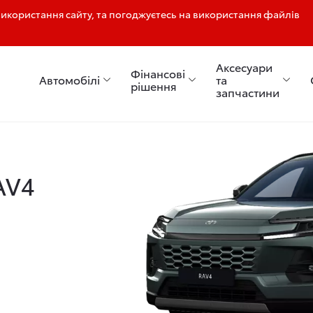
користання сайту, та погоджуєтесь на використання файлів
Аксесуари
Фінансові
Автомобілі
та
рішення
запчастини
AV4