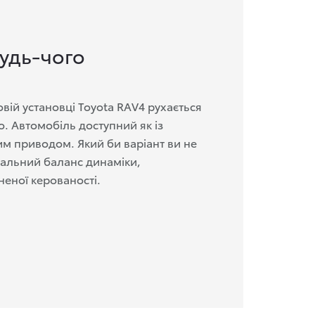
будь-чого
вій установці Toyota RAV4 рухається
. Автомобіль доступний як із
ним приводом. Який би варіант ви не
еальний баланс динаміки,
неної керованості.