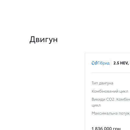
Двигун
Гібрид
2.5 HEV,
Тип двигуна
Комбінований цикл
Викиди СО2: Комбі
цикл
Максимальна потуж
1 836 000 грн