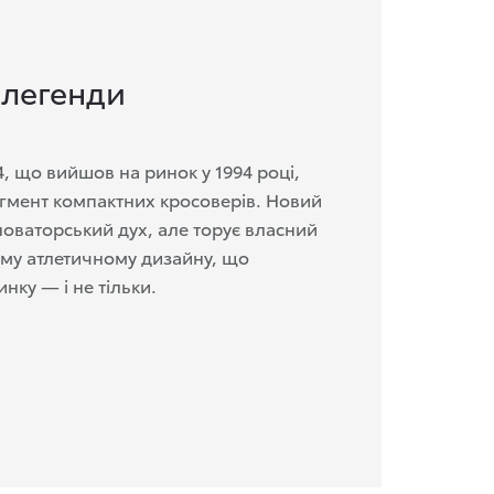
 легенди
, що вийшов на ринок у 1994 році,
егмент компактних кросоверів. Новий
новаторський дух, але торує власний
му атлетичному дизайну, що
нку — і не тільки.