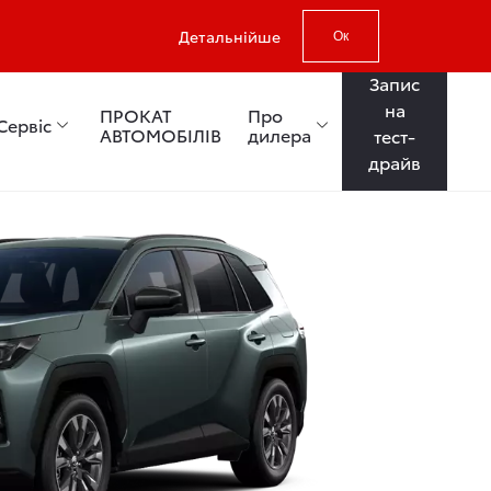
Детальнійше
Ок
Запис
на
ПРОКАТ
Про
Сервіс
АВТОМОБІЛІВ
дилера
тест-
драйв