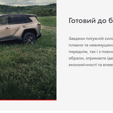
Готовий до 
Завдяки потужній сило
плавно та невимушено
переднім, так і з пов
обрали, отримаєте ід
економічності та впев