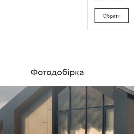
Обрати
Фотодобірка