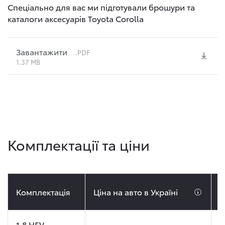
Спеціально для вас ми підготували брошури та
каталоги аксесуарів Toyota Corolla
Завантажити
.PDF
1.37 MB
Комплектації та ціни
Комплектація
Ціна на авто в Україні
Ц
1.8 HEV,