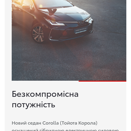
Безкомпромісна
потужність
Новий седан Corolla (Тойота Корола)
оснащений гібридною електричною силовою